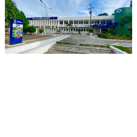
Centro Profissional e Tecnológico
Conjunto Castelo Branco III
Cidade Universitária, João Pessoa - Paraíba
CEP: 58.051-900
Telefone: +55 (83) 3216-7400
Horário de Atendimento: Segunda à Sexta, das 07:00hs
às 22:00hs