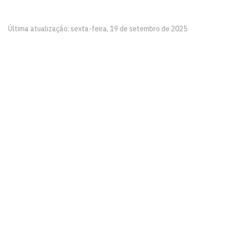
Última atualização: sexta-feira, 19 de setembro de 2025
Centro Profissional e Tecnológico
Conjunto Castelo Branco III
Cidade Universitária, João Pessoa - Paraíba
CEP: 58.051-900
Telefone: +55 (83) 3216-7400
Horário de Atendimento: Segunda à Sexta, das 07:00hs
às 22:00hs