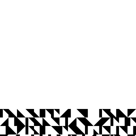
© 2026 Universidade Federal da Paraíba.
Ouvidoria
Acesso à Informação
CoMu
Acessibilidade
Dados Abertos UFPB
Privacidade e Proteção de Dados