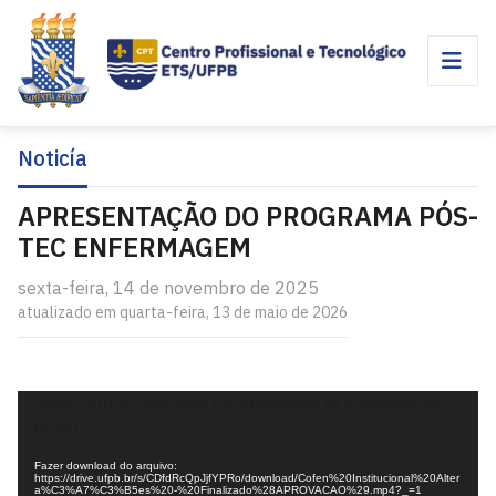
Noticía
APRESENTAÇÃO DO PROGRAMA PÓS-
TEC ENFERMAGEM
sexta-feira, 14 de novembro de 2025
atualizado em quarta-feira, 13 de maio de 2026
Tocador
Media error: Format(s) not supported or source(s) not
de
found
vídeo
Fazer download do arquivo:
https://drive.ufpb.br/s/CDfdRcQpJjfYPRo/download/Cofen%20Institucional%20Alter
a%C3%A7%C3%B5es%20-%20Finalizado%28APROVACAO%29.mp4?_=1