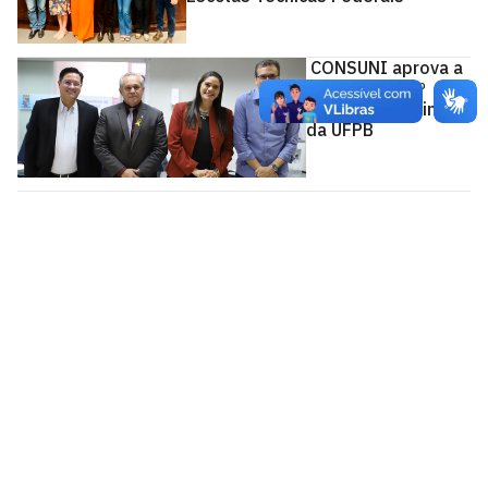
CONSUNI aprova a
criação do 17º
Centro de Ensino
da UFPB
Centro Profissional e Tecnológico
Conjunto Castelo Branco III
Cidade Universitária, João Pessoa - Paraíba
CEP: 58.051-900
Telefone: +55 (83) 3216-7400
Horário de Atendimento: Segunda à Sexta, das 07:00hs
às 22:00hs