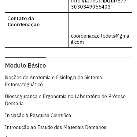
http://lattes.cnpq.br/577
3030349055403
C
ontato da
Coordenação
coordenacao.tpdets@gma
il.com
Módulo Básico
Noções de Anatomia e Fisiologia do Sistema
Estomatognático
Biossegurança e Ergonomia no Laboratório de Prótese
Dentária
Iniciação à Pesquisa Científica
Introdução ao Estudo dos Materiais Dentários