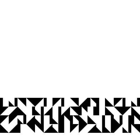
© 2026 Universidade Federal da Paraíba.
Ouvidoria
Acesso à Informação
CoMu
Acessibilidade
Dados Abertos UFPB
Privacidade e Proteção de Dados