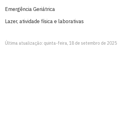
Emergência Geriátrica
Lazer, atividade física e laborativas
Última atualização: quinta-feira, 18 de setembro de 2025
Centro Profissional e Tecnológico
Conjunto Castelo Branco III
Cidade Universitária, João Pessoa - Paraíba
CEP: 58.051-900
Telefone: +55 (83) 3216-7400
Horário de Atendimento: Segunda à Sexta, das 07:00hs
às 22:00hs