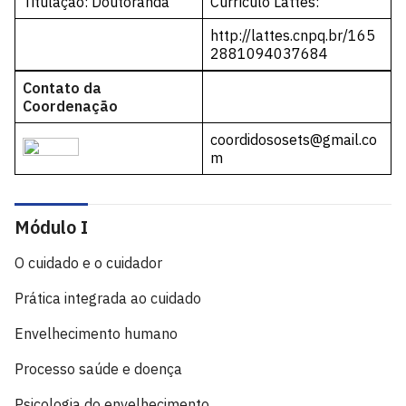
Titulação: Doutoranda
Currículo Lattes:
http://lattes.cnpq.br/165
2881094037684
Contato da
Coordenação
coordidososets@gmail.co
m
Módulo I
O cuidado e o cuidador
Prática integrada ao cuidado
Envelhecimento humano
Processo saúde e doença
Psicologia do envelhecimento