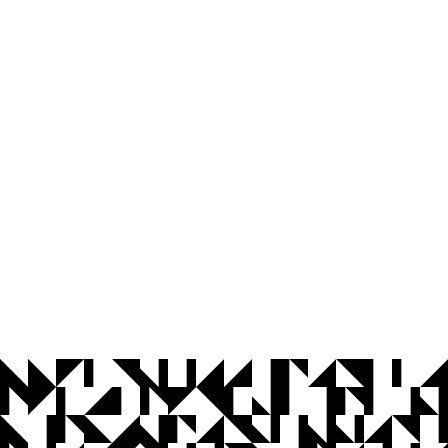
© 2026 Universidade Federal da Paraíba.
Ouvidoria
Acesso à Informação
CoMu
Acessibilidade
Dados Abertos UFPB
Privacidade e Proteção de Dados