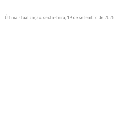
Última atualização: sexta-feira, 19 de setembro de 2025
Centro Profissional e Tecnológico
Conjunto Castelo Branco III
Cidade Universitária, João Pessoa - Paraíba
CEP: 58.051-900
Telefone: +55 (83) 3216-7400
Horário de Atendimento: Segunda à Sexta, das 07:00hs
às 22:00hs