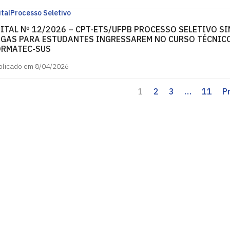
ital
Processo Seletivo
ITAL Nº 12/2026 – CPT-ETS/UFPB PROCESSO SELETIVO S
GAS PARA ESTUDANTES INGRESSAREM NO CURSO TÉCNIC
ORMATEC-SUS
blicado em 8/04/2026
1
2
3
…
11
P
íba
a, das 07:00hs às 22:00hs