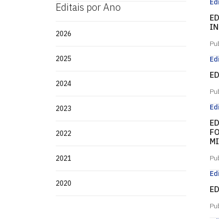
Ed
Editais por Ano
ED
IN
2026
Pu
2025
Ed
ED
2024
Pu
Ed
2023
ED
FO
2022
MI
Pu
2021
Ed
2020
ED
Pu