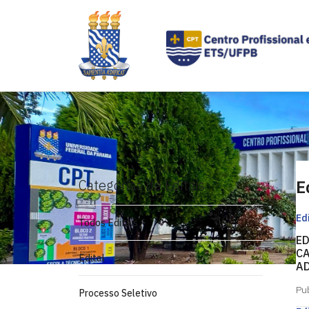
Categorias de Editais
E
Ed
Todos Editais
ED
CA
Edital
AD
Pu
Processo Seletivo